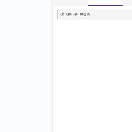
ⓢ
채팅 서버 연결중