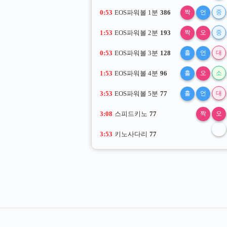
0:52
EOS파워볼 1분
386
짝
언
중
1:52
EOS파워볼 2분
193
짝
오
중
0:52
EOS파워볼 3분
128
홀
언
대
1:52
EOS파워볼 4분
96
홀
오
소
3:52
EOS파워볼 5분
77
홀
언
대
3:07
스피드키노
77
짝
오
3:52
키노사다리
77