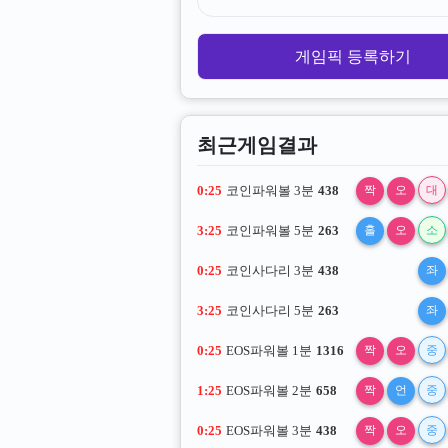
게임픽 등록하기
최근게임결과
0:24
코인파워볼 3분
438
짝
오
대
3:24
코인파워볼 5분
263
홀
오
소
0:24
코인사다리 3분
438
좌
3:24
코인사다리 5분
263
좌
0:24
EOS파워볼 1분
1316
짝
오
중
1:24
EOS파워볼 2분
658
짝
언
중
0:24
EOS파워볼 3분
438
짝
오
중