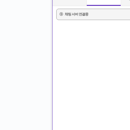
ⓢ
채팅 서버 연결중