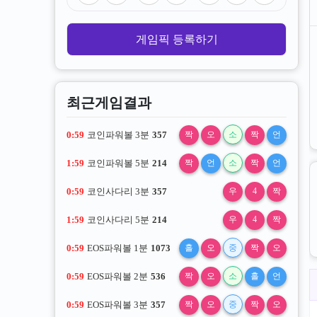
게임픽 등록하기
최근게임결과
0:58
코인파워볼 3분
357
짝
오
소
짝
언
1:58
코인파워볼 5분
214
짝
언
소
짝
언
0:58
코인사다리 3분
357
우
4
짝
1:58
코인사다리 5분
214
우
4
짝
0:58
EOS파워볼 1분
1073
홀
오
중
짝
오
0:58
EOS파워볼 2분
536
짝
오
소
홀
언
0:58
EOS파워볼 3분
357
짝
오
중
짝
오