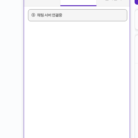
ⓢ
채팅 서버 연결중