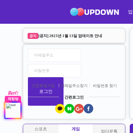
업
업다운 리뉴얼 안내
공지
[공지] 2023년 1월 13일 업데이트 안내
공지
간편회원가입
이메일주소찾기
비밀번호 찾기
로그인
간편로그인
채팅방
스포츠
게임
업다운톡