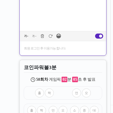
😀
회원 로그인 후 이용가능 합니다.
코인파워볼3분
58
회차
게임픽
02
분
05
초 후 발표