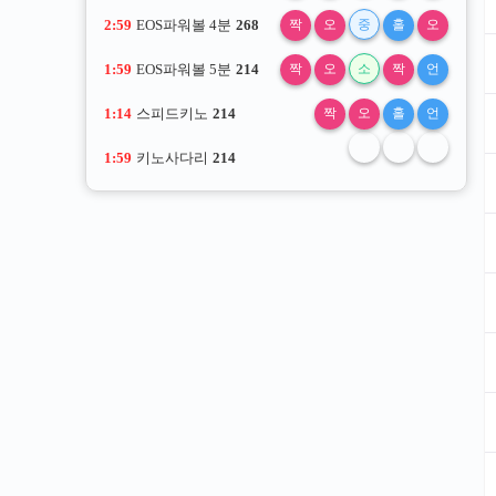
2:58
EOS파워볼 4분
268
짝
오
중
홀
오
1:58
EOS파워볼 5분
214
짝
오
소
짝
언
1:13
스피드키노
214
짝
오
홀
언
1:58
키노사다리
214