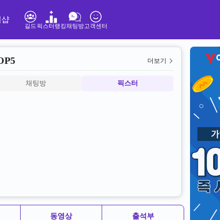
템샵
길드
픽스터랭킹
채팅방
고객센터
OP5
더보기
채팅방
픽스터