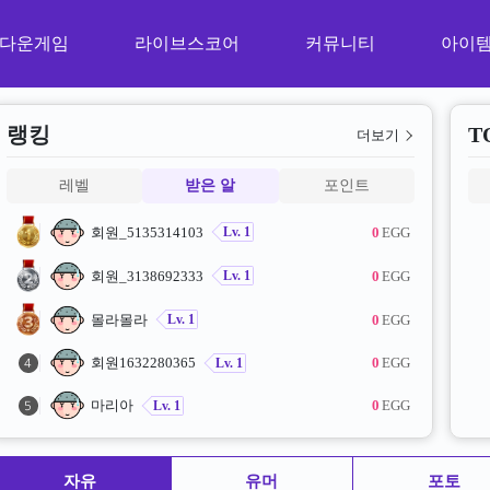
다운게임
라이브스코어
커뮤니티
아이
랭킹
T
더보기
레벨
받은 알
포인트
회원_5135314103
0
EGG
Lv. 1
회원_3138692333
0
EGG
Lv. 1
몰라몰라
0
EGG
Lv. 1
회원1632280365
0
EGG
Lv. 1
마리아
0
EGG
Lv. 1