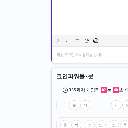
😀
회원 로그인 후 이용가능 합니다.
코인파워볼3분
335
회차
게임픽
02
분
39
초 