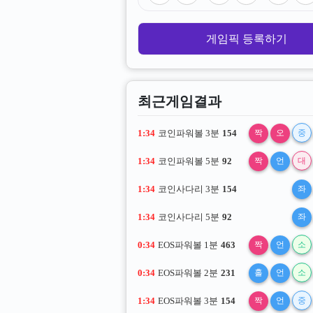
게임픽 등록하기
최근게임결과
1:33
코인파워볼 3분
154
짝
오
중
1:33
코인파워볼 5분
92
짝
언
대
1:33
코인사다리 3분
154
좌
1:33
코인사다리 5분
92
좌
0:33
EOS파워볼 1분
463
짝
언
소
0:33
EOS파워볼 2분
231
홀
언
소
1:33
EOS파워볼 3분
154
짝
언
중