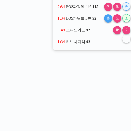
0:33
EOS파워볼 4분
115
짝
오
중
1:33
EOS파워볼 5분
92
홀
오
소
0:48
스피드키노
92
짝
오
1:33
키노사다리
92