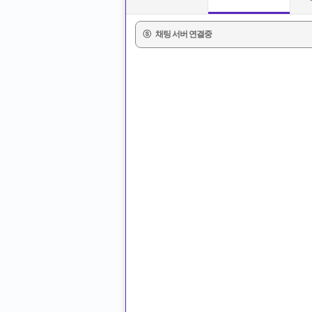
ⓢ
채팅 서버 연결중